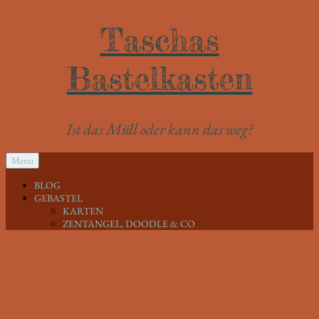
Taschas
Bastelkasten
Ist das Müll oder kann das weg?
SKIP
Menu
TO
CONTENT
BLOG
GEBASTEL
KARTEN
ZENTANGEL, DOODLE & CO